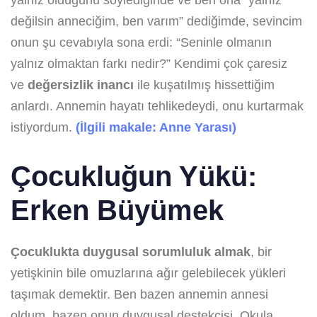
değilsin anneciğim, ben varım” dediğimde, sevincim
onun şu cevabıyla sona erdi: “Seninle olmanın
yalnız olmaktan farkı nedir?” Kendimi çok çaresiz
ve
değersizlik inancı
ile kuşatılmış hissettiğim
anlardı. Annemin hayatı tehlikedeydi, onu kurtarmak
istiyordum.
(İlgili makale: Anne Yarası)
Çocukluğun Yükü:
Erken Büyümek
Çocuklukta
duygusal sorumluluk
almak
, bir
yetişkinin bile omuzlarına ağır gelebilecek yükleri
taşımak demektir. Ben bazen annemin annesi
oldum, bazen onun duygusal destekçisi. Okula