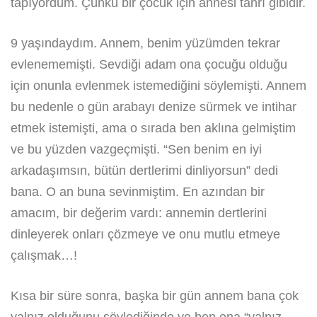
tapıyordum. Çünkü bir çocuk için annesi tanrı gibidir.
9 yaşındaydım. Annem, benim yüzümden tekrar
evlenememişti. Sevdiği adam ona çocuğu olduğu
için onunla evlenmek istemediğini söylemişti. Annem
bu nedenle o gün arabayı denize sürmek ve intihar
etmek istemişti, ama o sırada ben aklına gelmiştim
ve bu yüzden vazgeçmişti. “Sen benim en iyi
arkadaşımsın, bütün dertlerimi dinliyorsun” dedi
bana. O an buna sevinmiştim. En azından bir
amacım, bir değerim vardı: annemin dertlerini
dinleyerek onları çözmeye ve onu mutlu etmeye
çalışmak…!
Kısa bir süre sonra, başka bir gün annem bana çok
yalnız olduğunu söylediğinde ve ben ona “yalnız