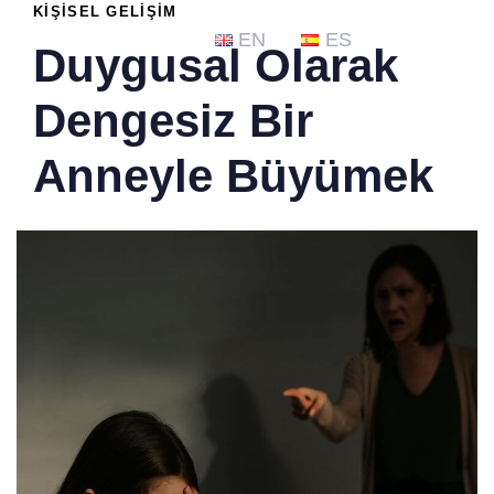
PUBLISHED
KIŞISEL GELIŞIM
IN:
EN
ES
Duygusal Olarak
Dengesiz Bir
Anneyle Büyümek