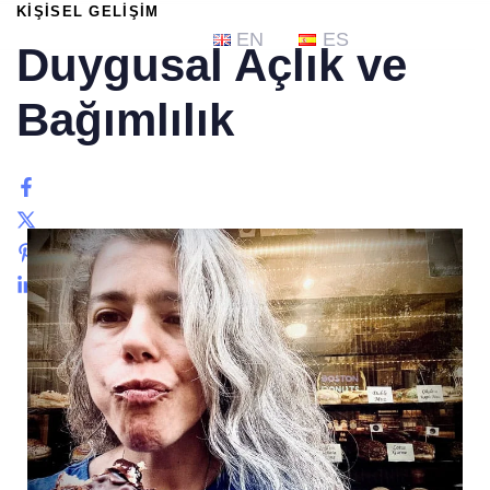
PUBLISHED
KIŞISEL GELIŞIM
IN:
EN
ES
Duygusal Açlık ve
Bağımlılık